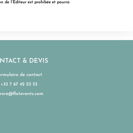
on de l’Editeur est prohibée et pourra
NTACT & DEVIS
ormulaire de contact
+33 7 67 42 23 53
rore@flotevents.com