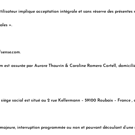
utilisateur implique acceptation intégrale et sans réserve des présentes 
ales ».
fsense.com.
www.waveofsense.com.
om
est assurée par Aurore Thauvin & Caroline Romero Cortell, domiciliée
 siège social est situé au 2 rue Kellermann – 59100 Roubaix – France , 
rce majeure, interruption programmée ou non et pouvant découlant d’une