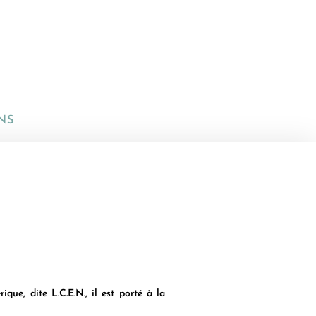
NS
ue, dite L.C.E.N., il est porté à la